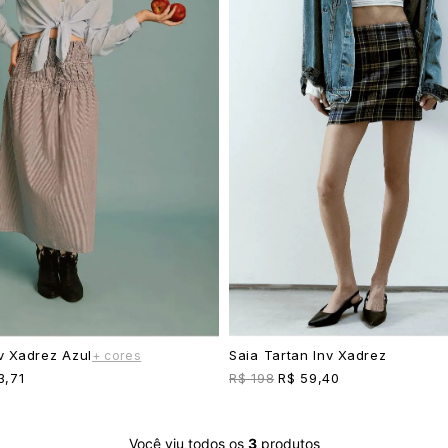
v Xadrez Azul
Saia Tartan Inv Xadrez
+ cores
3,71
R$ 198
R$ 59,40
Você viu todos os
3
produtos