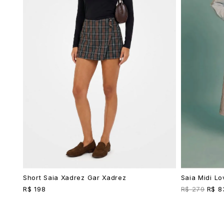
5
º
top
6
º
biquini
7
º
short
8
º
camisa
9
º
vestido preto
10
º
vestidos
Short Saia Xadrez Gar Xadrez
Saia Midi Lo
R$ 198
R$ 279
R$ 8