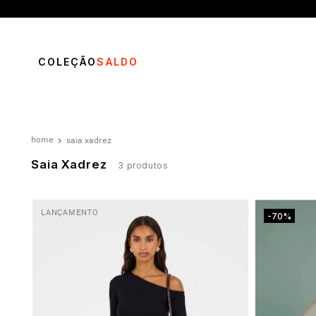
COLEÇÃO
SALDO
saia xadrez
Saia Xadrez
3
produtos
TERMOS MAIS BUSCADOS
LANÇAMENTO
-70%
1
º
vestido
2
º
calça
3
º
blusa
4
º
saia