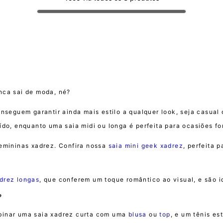
nca sai de moda, né?
onseguem garantir ainda mais estilo a qualquer look, seja casual
ído, enquanto uma saia midi ou longa é perfeita para ocasiões fo
femininas xadrez. Confira nossa
saia mini geek xadrez
, perfeita 
adrez longas
, que conferem um toque romântico ao visual, e são 
?
binar uma saia xadrez curta com uma
blusa
ou
top
, e um tênis es