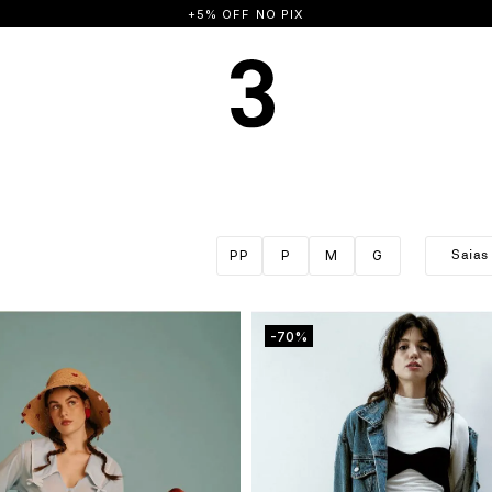
+5% OFF NO PIX
PP
P
M
G
Saias
-70%