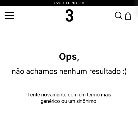
+5% OFF NO PIX
TERMOS MAIS BUSCADOS
1
º
vestido
2
º
calça
3
º
blusa
4
º
saia
5
º
top
6
º
biquini
7
º
short
Ops,
8
º
camisa
9
º
vestido preto
10
º
vestidos
não achamos nenhum resultado :(
Tente novamente com um termo mais
genérico ou um sinônimo.