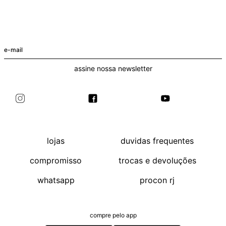
+
+
T-Shirt Malibu Edy Preto
Calça Bolso Ade (rep) Off-White
R$ 98
R$ 259
+ cores
assine nossa newsletter
lojas
duvidas frequentes
compromisso
trocas e devoluções