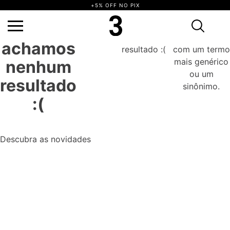
+5% OFF NO PIX
Ops,
não achamos nenhum resultado :(
Tente novamente com um termo mais
genérico ou um sinônimo.