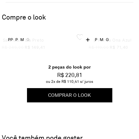
Compre o look
+
PP
P
M
G
P
M
G
Saia Mare Lia Preto
Top Fenda Ona Azul
R$
249,00
R$
149,41
R$
119,00
R$
71,40
2
peça
s
do look por
R$ 220,81
ou
2
x de
R$ 110,41
s/ juros
COMPRAR O LOOK
Você também pode gostar