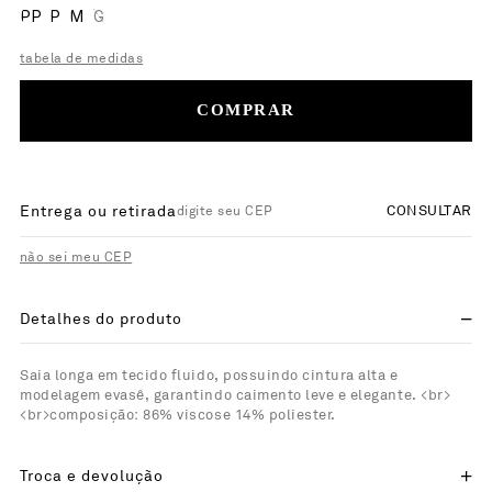
PP
P
M
G
tabela de medidas
COMPRAR
Entrega ou retirada
CONSULTAR
não sei meu CEP
Detalhes do produto
Saia longa em tecido fluido, possuindo cintura alta e
modelagem evasê, garantindo caimento leve e elegante. <br>
<br>composição: 86% viscose 14% poliester.
Troca e devolução