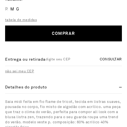
P
M
G
tabela de medidas
COMPRAR
Entrega ou retirada
CONSULTAR
não sei meu CEP
Detalhes do produto
Saia midi feita em fio flame de tricot, tecida em listras suaves,
pousada no corpo, fio misto de algodão com acrílico. uma peça
que traz o clima do verão, perfeita para compor all look com a
blusa listra zen, trazendo para o seu guarda roupa uma trend
do verão. modelo veste p. composição: 60% acrilico 40%