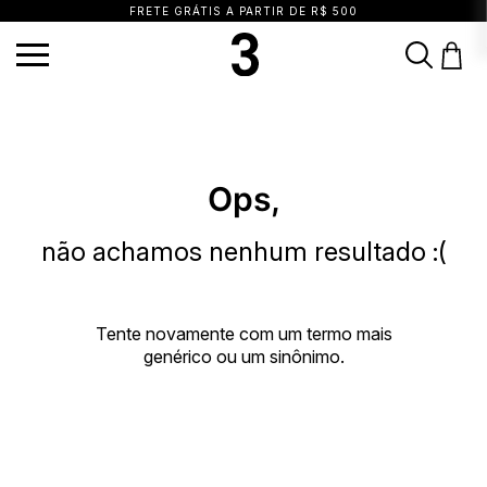
FRETE GRÁTIS A PARTIR DE R$ 500
TERMOS MAIS BUSCADOS
1
º
vestido
2
º
calça
3
º
blusa
4
º
saia
5
º
top
6
º
biquini
7
º
short
Ops,
8
º
camisa
9
º
vestido preto
10
º
vestidos
não achamos nenhum resultado :(
Tente novamente com um termo mais
genérico ou um sinônimo.