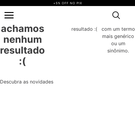
+5% OFF NO PIX
não achamos
Tente
Ops, não
Ops,
nenhum
novamente
achamos
resultado :(
com um termo
mais genérico
nenhum
ou um
resultado
sinônimo.
:(
Descubra as novidades