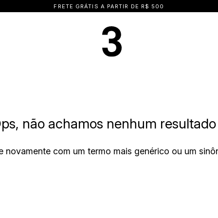
FRETE GRÁTIS A PARTIR DE R$ 500
ps, não achamos nenhum resultado 
e novamente com um termo mais genérico ou um sinô