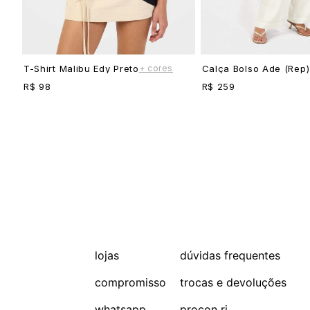
+ cores
T-Shirt Malibu Edy Preto
Calça Bolso Ade (rep)
R$ 98
R$ 259
lojas
dúvidas frequentes
compromisso
trocas e devoluções
whatsapp
procon rj