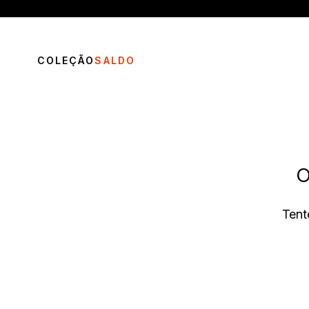
COLEÇÃO
SALDO
O
TERMOS MAIS BUSCADOS
Tent
1
º
vestido
2
º
calça
3
º
blusa
4
º
saia