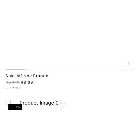
+
Saia Alf Nav Branco
R$ 179
R$ 69
+ cores
-58%