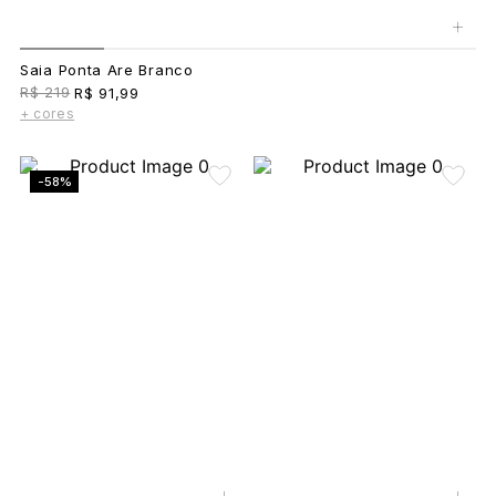
+
Saia Ponta Are Branco
R$ 219
R$ 91,99
+ cores
-58%
+
+