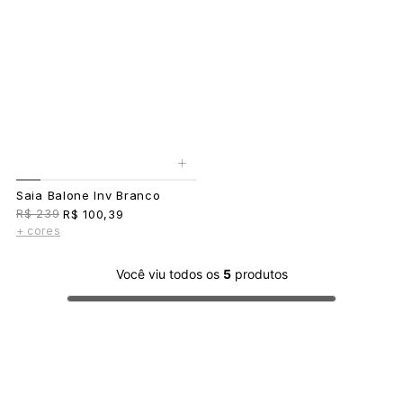
+
Saia Balone Inv Branco
R$ 239
R$ 100,39
+ cores
Você viu todos os
5
produtos