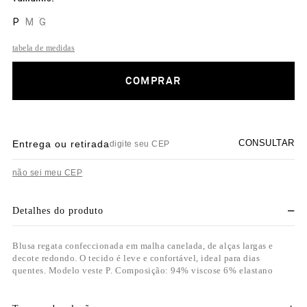
P
M
G
tabela de medidas
COMPRAR
CONSULTAR
Entrega ou retirada
não sei meu CEP
Detalhes do produto
Blusa regata confeccionada em malha canelada, de alças largas e
decote redondo. O tecido é leve e confortável, ideal para dias
quentes. Modelo veste P. Composição: 94% viscose 6% elastano