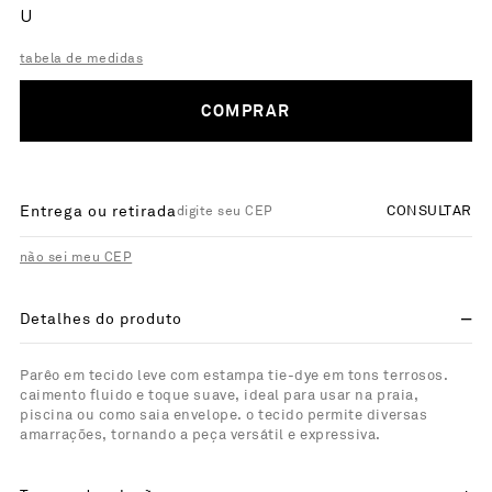
U
tabela de medidas
COMPRAR
Entrega ou retirada
CONSULTAR
não sei meu CEP
Detalhes do produto
Parêo em tecido leve com estampa tie-dye em tons terrosos.
caimento fluido e toque suave, ideal para usar na praia,
piscina ou como saia envelope. o tecido permite diversas
amarrações, tornando a peça versátil e expressiva.