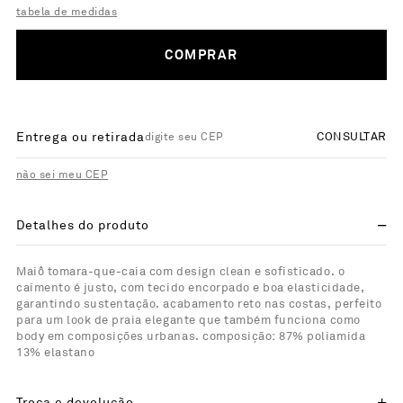
tabela de medidas
COMPRAR
Entrega ou retirada
CONSULTAR
não sei meu CEP
Detalhes do produto
Maiô tomara-que-caia com design clean e sofisticado. o
caimento é justo, com tecido encorpado e boa elasticidade,
garantindo sustentação. acabamento reto nas costas, perfeito
para um look de praia elegante que também funciona como
body em composições urbanas. composição: 87% poliamida
13% elastano
Troca e devolução