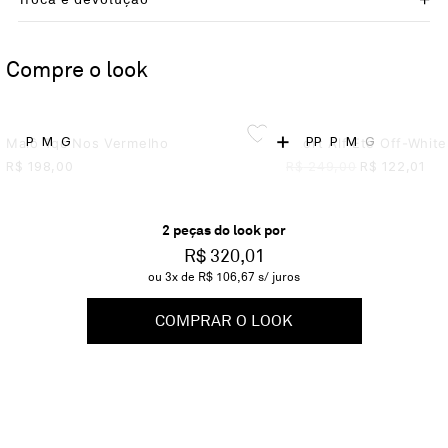
Compre o look
+
P
M
G
PP
P
M
G
Maiô Tqc Nos Vermelho
Short Alf Ete Off-White
R$
198,00
R$
249,00
R$
122,01
2
peça
s
do look por
R$ 320,01
ou
3
x de
R$ 106,67
s/ juros
COMPRAR O LOOK