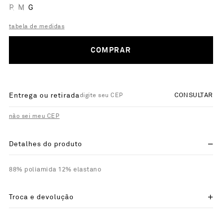
P
M
G
tabela de medidas
COMPRAR
Entrega ou retirada
CONSULTAR
não sei meu CEP
Detalhes do produto
88% poliamida 12% elastano
Troca e devolução