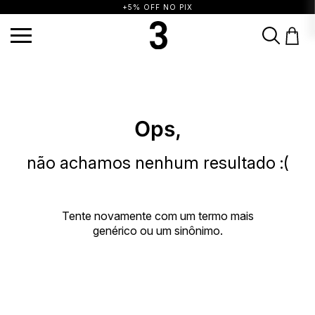
+5% OFF NO PIX
TERMOS MAIS BUSCADOS
1
º
vestido
2
º
calça
3
º
blusa
4
º
saia
5
º
biquini
6
º
top
7
º
short
Ops,
8
º
camisa
9
º
vestido preto
10
º
vestidos
não achamos nenhum resultado :(
Tente novamente com um termo mais
genérico ou um sinônimo.