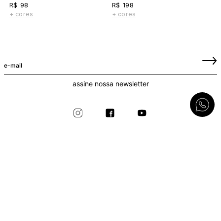
R$ 98
R$ 198
+ cores
+ cores
assine nossa newsletter
lojas
duvidas frequentes
compromisso
trocas e devoluções
whatsapp
procon rj