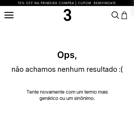
15% OFF NA PRIMEIRA COMPRA | CUPOM: BEMVINDA15
TERMOS MAIS BUSCADOS
1
º
vestido
2
º
calça
3
º
blusa
4
º
saia
5
º
biquini
6
º
top
7
º
short
Ops,
8
º
camisa
9
º
vestido preto
10
º
vestidos
não achamos nenhum resultado :(
Tente novamente com um termo mais
genérico ou um sinônimo.