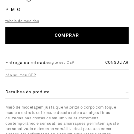
P
M
G
tabela de medidas
COMPRAR
Entrega ou retirada
CONSULTAR
não sei meu CEP
Detalhes do produto
Maiô de modelagem justa que valoriza o corpo com toque
macio e estrutura firme. o decote reto e as alças finas
cruzadas nas costas criam um visual statement
contemporâneo e sensual. as amarrações permitem ajuste
personalizado e desenho versátil. ideal para uso como