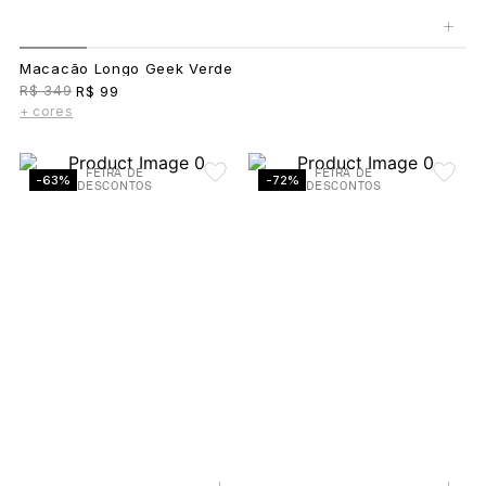
+
Macacão Longo Geek Verde
R$ 349
R$ 99
+ cores
FEIRA DE
FEIRA DE
-63%
-72%
DESCONTOS
DESCONTOS
+
+