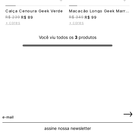
Calça Cenoura Geek Verde
Macacão Longo Geek Marrom
R$ 239
R$ 349
R$ 89
R$ 99
+ cores
+ cores
Você viu todos os
3
produtos
assine nossa newsletter