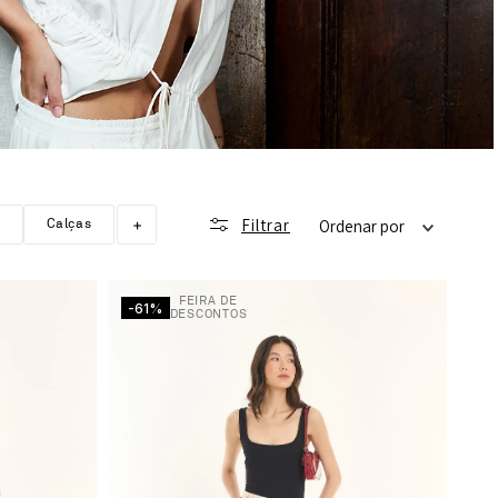
Filtrar
+
Calças
Ordenar por
FEIRA DE
-61%
DESCONTOS