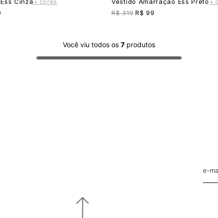
Ess Cinza
Vestido Amarração Ess Preto
+ cores
+ 
9
R$ 319
R$ 99
Você viu todos os
7
produtos