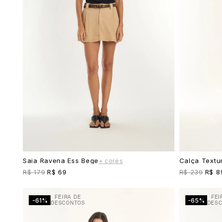
Saia Ravena Ess Bege
Calça Textu
+ cores
R$ 179
R$ 69
R$ 239
R$ 8
FEIRA DE
FEI
-61%
-65%
DESCONTOS
DES