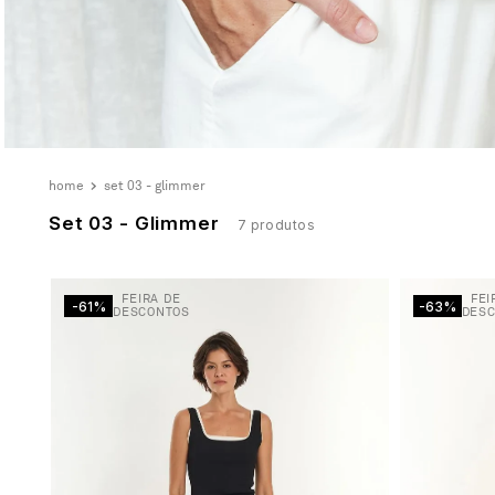
5
º
biquini
6
º
top
7
º
short
8
º
camisa
9
º
vestido preto
set 03 - glimmer
10
º
vestidos
Set 03 - Glimmer
7
produtos
FEIRA DE
FEI
-61%
-63%
DESCONTOS
DES