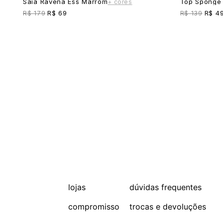
Saia Ravena Ess Marrom
Top Sponge 
+ cores
R$ 179
R$ 69
R$ 139
R$ 4
lojas
dúvidas frequentes
compromisso
trocas e devoluções