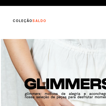
COLEÇÃO
SALDO
TERMOS MAIS BUSCADOS
1
º
vestido
2
º
calça
3
º
blusa
4
º
saia