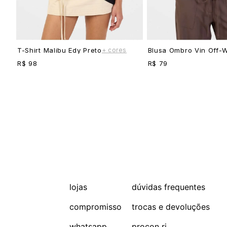
+ cores
T-Shirt Malibu Edy Preto
Blusa Ombro Vin Off-W
R$ 98
R$ 79
lojas
dúvidas frequentes
compromisso
trocas e devoluções
whatsapp
procon rj