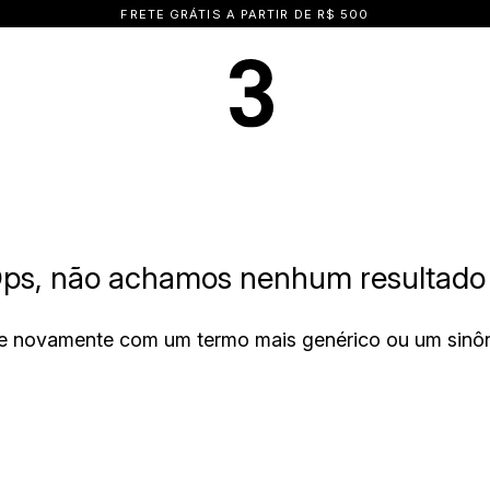
FRETE GRÁTIS A PARTIR DE R$ 500
ps, não achamos nenhum resultado 
e novamente com um termo mais genérico ou um sinô