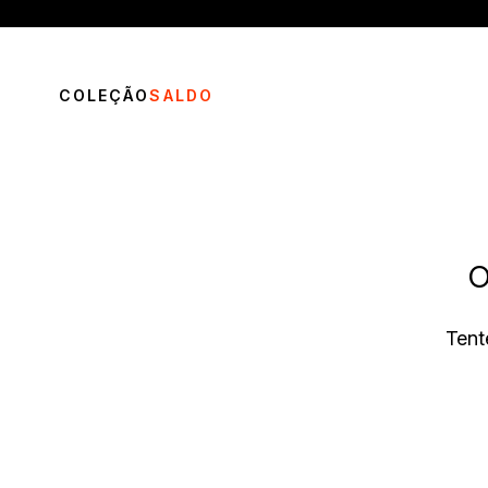
COLEÇÃO
SALDO
O
TERMOS MAIS BUSCADOS
Tent
1
º
vestido
2
º
calça
3
º
blusa
4
º
saia