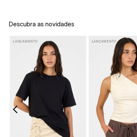
5
º
top
6
º
biquini
Descubra as novidades
7
º
short
8
º
camisa
LANÇAMENTO
LANÇAMENTO
9
º
vestido preto
10
º
vestidos