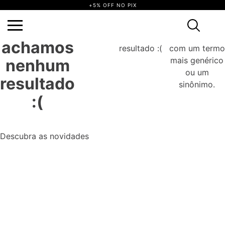
+5% OFF NO PIX
não achamos
Tente
Ops, não
Ops,
nenhum
novamente
achamos
resultado :(
com um termo
mais genérico
nenhum
ou um
resultado
sinônimo.
:(
Descubra as novidades