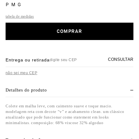
P
M
G
tabela de medidas
COMPRAR
CONSULTAR
Entrega ou retirada
não sei meu CEP
Detalhes do produto
Colete em malha leve, com caimento suave e toque macio.
modelagem reta com decote “v” e acabamento clean. um clássico
atualizado que pode funcionar como statement em looks
minimalistas. composição: 68% viscose 32% algodao