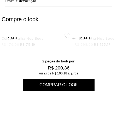
Troca e devolução
Compre o look
+
P
M
G
P
M
G
Colete Malha Nos Bege
Calça Malha Nos Bege
R$
179,00
R$
75,19
R$
298,00
R$
125,17
2
peça
s
do look por
R$ 200,36
ou
2
x de
R$ 100,18
s/ juros
COMPRAR O LOOK