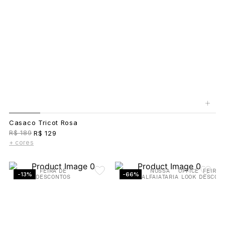
+
Casaco Tricot Rosa
R$ 189
R$ 129
+ cores
FEIRA DE
NOSSA
OFFICE
FEIRA 
-13%
-66%
DESCONTOS
ALFAIATARIA
LOOK
DESCON