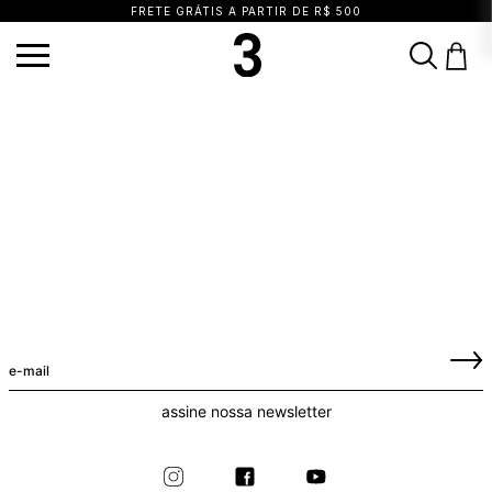
FRETE GRÁTIS A PARTIR DE R$ 500
TERMOS MAIS BUSCADOS
1
º
vestido
2
º
calça
3
º
saia
4
º
blusa
5
º
biquini
6
º
top
7
º
short
8
º
camisa
9
º
vestido preto
10
º
vestidos
assine nossa newsletter