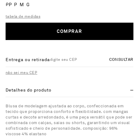
PP
P
M
G
tabela de medidas
COMPRAR
Entrega ou retirada
CONSULTAR
não sei meu CEP
Detalhes do produto
Blusa de modelagem ajustada ao corpo, confeccionada em
tecido que proporciona conforto e flexibilidade. com mangas
curtas e decote arredondado, é uma peça versátil que pode ser
combinada com calças, saias ou shorts, garantindo um visual
sofisticado e cheio de personalidade. composição: 96%
viscose 4% elastano