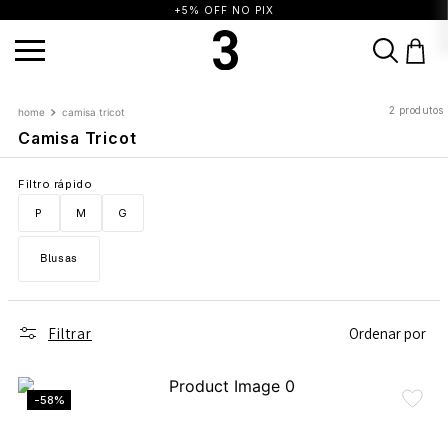
+5% OFF NO PIX
TERMOS MAIS BUSCADOS
2
produtos
camisa tricot
1
º
vestido
2
º
calça
3
º
blusa
Camisa Tricot
4
º
saia
5
º
top
6
º
biquini
7
º
short
Filtro rápido
8
º
camisa
9
º
vestido preto
10
º
vestidos
P
M
G
Blusas
Filtrar
Ordenar por
-58%