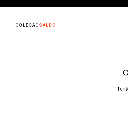
COLEÇÃO
SALDO
O
TERMOS MAIS BUSCADOS
Tent
1
º
vestido
2
º
calça
3
º
saia
4
º
blusa