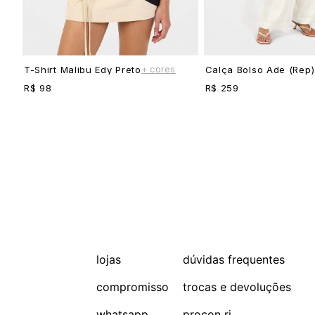
+ cores
T-Shirt Malibu Edy Preto
Calça Bolso Ade (rep)
R$ 98
R$ 259
lojas
dúvidas frequentes
compromisso
trocas e devoluções
whatsapp
procon rj