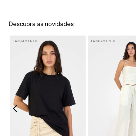
5
º
biquini
6
º
top
Descubra as novidades
7
º
short
8
º
camisa
LANÇAMENTO
LANÇAMENTO
9
º
vestido preto
10
º
vestidos