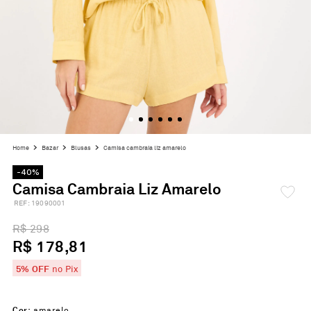
bazar
blusas
camisa cambraia liz amarelo
-40%
Camisa Cambraia Liz Amarelo
:
19090001
R$ 298
R$ 178,81
5% OFF
no Pix
Cor:
amarelo