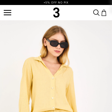
+5% OFF NO PIX
TERMOS MAIS BUSCADOS
1
º
vestido
2
º
calça
3
º
blusa
4
º
saia
5
º
top
6
º
biquini
7
º
short
8
º
camisa
9
º
vestido preto
10
º
regata