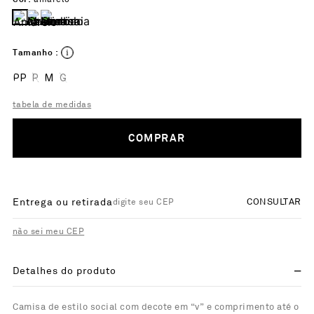
Tamanho :
PP
P
M
G
tabela de medidas
COMPRAR
Entrega ou retirada
CONSULTAR
não sei meu CEP
Detalhes do produto
Camisa de estilo social com decote em “v” e comprimento até o