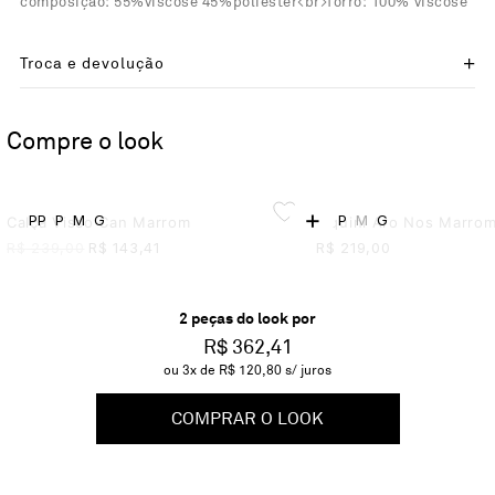
composição: 55%viscose 45%poliester<br>forro: 100% viscose
Troca e devolução
Compre o look
+
PP
P
M
G
P
M
G
Calça Visco Can Marrom
Biquini Aro Nos Marro
R$
239,00
R$
143,41
R$
219,00
2
peça
s
do look por
R$ 362,41
ou
3
x de
R$ 120,80
s/ juros
COMPRAR O LOOK