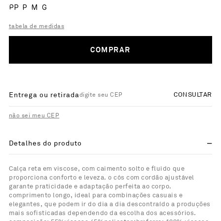
PP
P
M
G
tabela de medidas
COMPRAR
Entrega ou retirada
CONSULTAR
não sei meu CEP
Detalhes do produto
Calça reta em viscose, com caimento solto e fluido que
proporciona conforto e leveza. o cós com cordão ajustável
garante praticidade e adaptação perfeita ao corpo.
comprimento longo, ideal para combinações casuais e
elegantes, que podem ir do dia a dia descontraído a produções
mais sofisticadas dependendo da escolha dos acessórios.