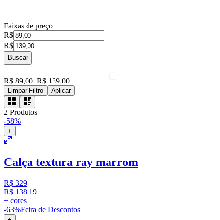
Faixas de preço
R$
R$
Buscar
R$ 89,00
–
R$ 139,00
Limpar Filtro
Aplicar
2
Produtos
-58%
+
Calça textura ray marrom
R$ 329
R$ 138,19
+ cores
-63%
Feira de Descontos
+