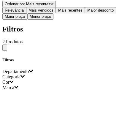
Ordenar por
Mais recentes
Relevância
Mais vendidos
Mais recentes
Maior desconto
Maior preço
Menor preço
Filtros
2
Produtos
Filtros
Departamento
Categoria
Cor
bazar
Marca
calças
Preto
Marrom