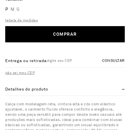
P
M
G
tabela de medidas
COMPRAR
Entrega ou retirada
CONSULTAR
não sei meu CEP
Detalhes do produto
Calça com modelagem reta, cintura alta e cós com elástico
ajustável. o caimento fluido oferece conforto e elegância,
sendo uma peça versátil para compor desde looks casuais até
produções mais sofisticadas. ideal para combinar com blusas
básicas ou sofisticadas, garantindo um visual equilibrado e