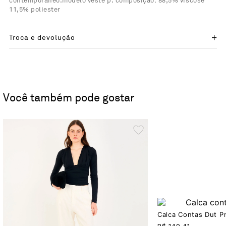
contemporâneo.modelo veste p. composição: 88,5% viscose
11,5% poliester
Troca e devolução
Você também pode gostar
Calca Contas Dut P
R$
149,41