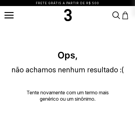
FRETE GRÁTIS A PARTIR DE R$ 500
TERMOS MAIS BUSCADOS
1
º
vestido
2
º
calça
3
º
blusa
4
º
saia
5
º
biquini
6
º
top
7
º
short
Ops,
8
º
camisa
9
º
vestido preto
10
º
vestidos
não achamos nenhum resultado :(
Tente novamente com um termo mais
genérico ou um sinônimo.