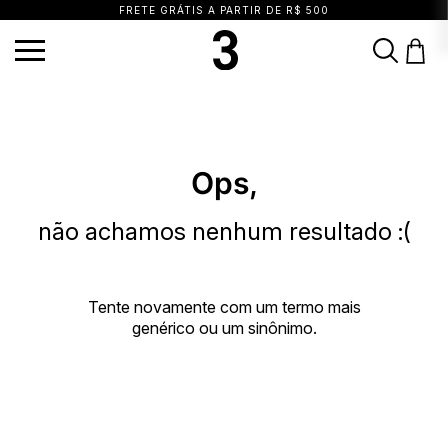
FRETE GRÁTIS A PARTIR DE R$ 500
TERMOS MAIS BUSCADOS
1
º
vestido
2
º
calça
3
º
blusa
4
º
saia
5
º
top
6
º
biquini
7
º
short
Ops,
8
º
camisa
9
º
vestido preto
10
º
vestidos
não achamos nenhum resultado :(
Tente novamente com um termo mais
genérico ou um sinônimo.