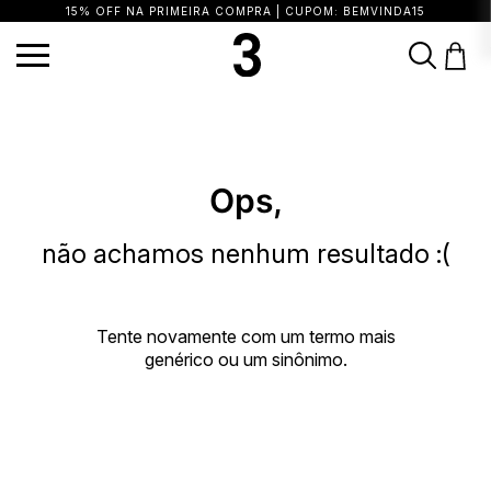
15% OFF NA PRIMEIRA COMPRA | CUPOM: BEMVINDA15
TERMOS MAIS BUSCADOS
1
º
vestido
2
º
calça
3
º
blusa
4
º
saia
5
º
biquini
6
º
top
7
º
short
Ops,
8
º
camisa
9
º
vestido preto
10
º
vestidos
não achamos nenhum resultado :(
Tente novamente com um termo mais
genérico ou um sinônimo.