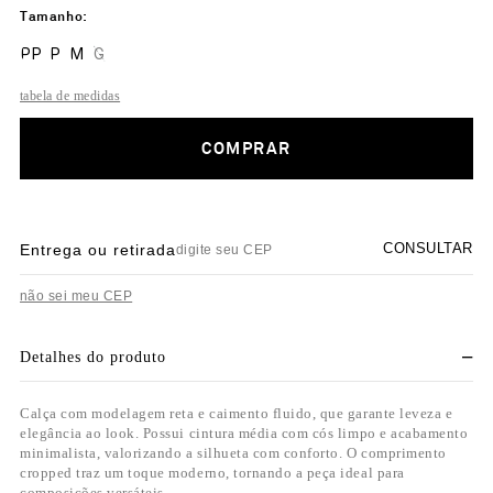
Tamanho
PP
P
M
G
tabela de medidas
COMPRAR
CONSULTAR
Entrega ou retirada
não sei meu CEP
Detalhes do produto
Calça com modelagem reta e caimento fluido, que garante leveza e
elegância ao look. Possui cintura média com cós limpo e acabamento
minimalista, valorizando a silhueta com conforto. O comprimento
cropped traz um toque moderno, tornando a peça ideal para
composições versáteis.