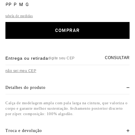
PP
P
M
G
tabela de medidas
COMPRAR
CONSULTAR
Entrega ou retirada
não sei meu CEP
Detalhes do produto
Calça de modelagem ampla com pala larga na cintura, que valoriza o
corpo e garante melhor sustentação. fechamento posterior discreto
por zíper. composição: 100% algodão.
Troca e devolução