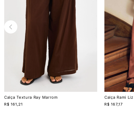
PP
P
M
G
PP
P
M
G
Calça Textura Ray Marrom
Calça Rami Li
R$
161,21
R$
167,17