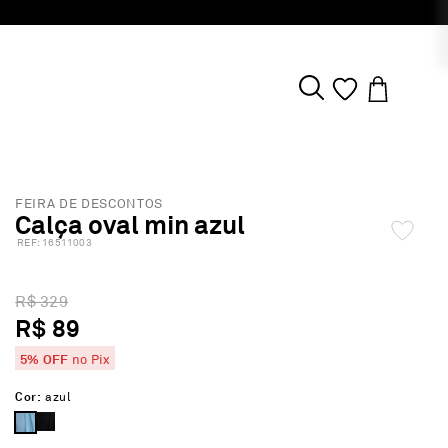
FEIRA DE DESCONTOS
Calça oval min azul
:
16511003
R$ 329
R$ 89
5% OFF
no Pix
Cor:
azul