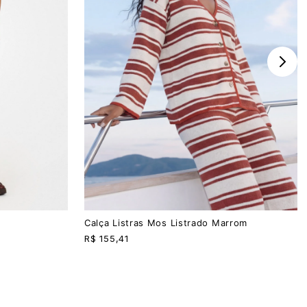
P
M
G
Calça Listras Mos Listrado Marrom
R$
155,41