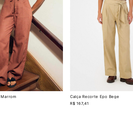
PP
P
M
G
z Marrom
Calça Recorte Epo Bege
R$
167,41