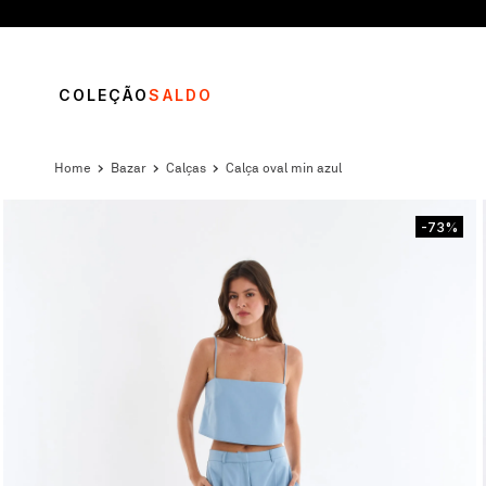
COLEÇÃO
SALDO
bazar
calças
calça oval min azul
-73%
TERMOS MAIS BUSCADOS
1
º
vestido
2
º
blusa
3
º
calça
4
º
saia