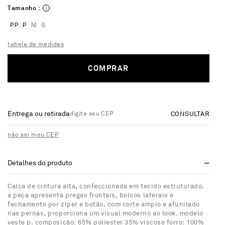
Tamanho :
PP
P
M
G
tabela de medidas
COMPRAR
Entrega ou retirada
CONSULTAR
não sei meu CEP
Detalhes do produto
Calça de cintura alta, confeccionada em tecido estruturado.
a peça apresenta pregas frontais, bolsos laterais e
fechamento por zíper e botão. com corte amplo e afunilado
nas pernas, proporciona um visual moderno ao look. modelo
veste p. composição: 65% poliester 35% viscose forro: 100%