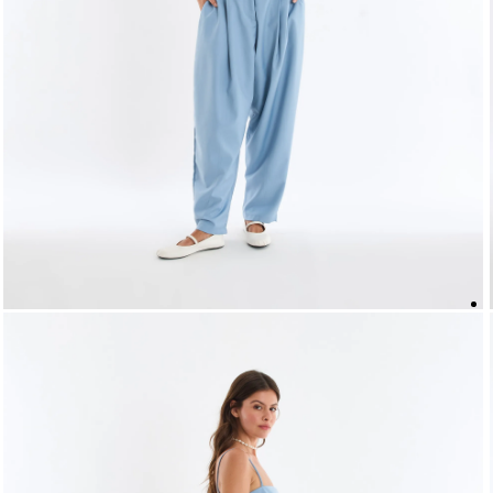
5
º
top
6
º
biquini
7
º
short
8
º
camisa
9
º
vestido preto
10
º
vestidos