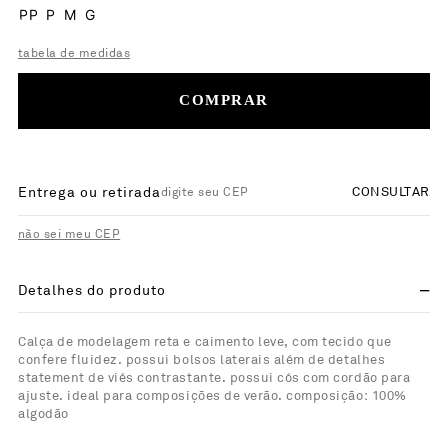
PP
P
M
G
tabela de medidas
COMPRAR
Entrega ou retirada
CONSULTAR
não sei meu CEP
Detalhes do produto
Calça de modelagem reta e caimento leve, com tecido que
confere fluidez. possui bolsos laterais além de detalhes
statement de viés contrastante. possui cós com cordão para
ajuste. ideal para composições de verão. composição: 100%
algodão