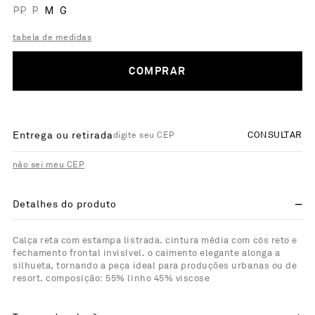
PP
P
M
G
tabela de medidas
COMPRAR
Entrega ou retirada
CONSULTAR
não sei meu CEP
Detalhes do produto
Calça reta com estampa listrada. cintura média com cós reto e
fechamento frontal invisível. o caimento elegante alonga a
silhueta, tornando a peça ideal para produções urbanas ou de
resort. composição: 55% linho 45% viscose