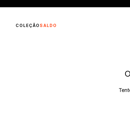
COLEÇÃO
SALDO
O
TERMOS MAIS BUSCADOS
Tent
1
º
vestido
2
º
calça
3
º
saia
4
º
blusa