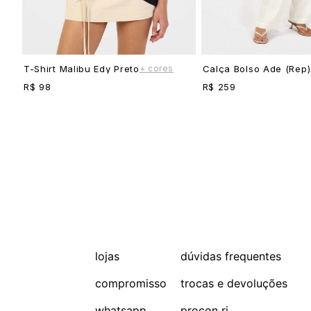
+ cores
T-Shirt Malibu Edy Preto
Calça Bolso Ade (rep)
R$ 98
R$ 259
lojas
dúvidas frequentes
compromisso
trocas e devoluções
whatsapp
procon rj