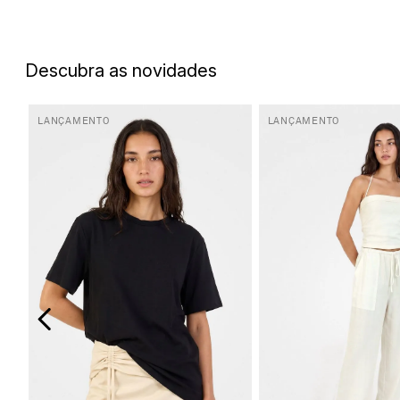
5
º
biquini
6
º
top
Descubra as novidades
7
º
short
8
º
camisa
LANÇAMENTO
LANÇAMENTO
9
º
vestido preto
10
º
vestidos