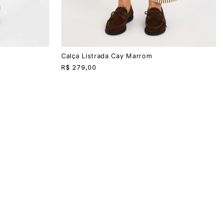
PP
P
M
G
Calça Listrada Cay Marrom
R$
279,00