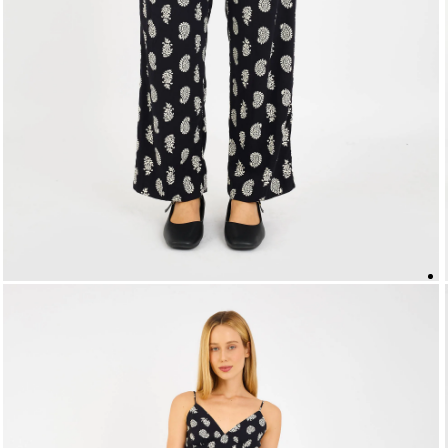
5
º
biquini
6
º
top
7
º
short
8
º
camisa
9
º
vestido preto
10
º
vestidos