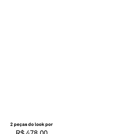
2
peça
s
do look por
R$ 478,00