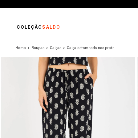
COLEÇÃO
SALDO
roupas
calças
calça estampada nos preto
TERMOS MAIS BUSCADOS
1
º
vestido
2
º
calça
3
º
blusa
4
º
saia