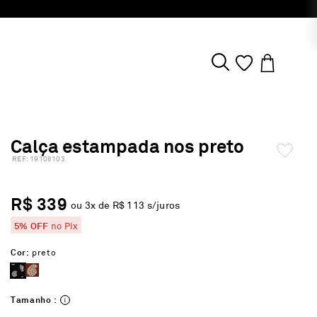
Calça estampada nos preto
:
19108103
R$ 339
ou
3
x de
R$ 113
s/juros
5% OFF
no Pix
Cor:
preto
Tamanho :