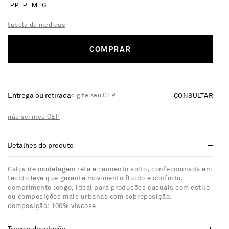
PP
P
M
G
tabela de medidas
COMPRAR
Entrega ou retirada
CONSULTAR
não sei meu CEP
Detalhes do produto
Calça de modelagem reta e caimento solto, confeccionada em
tecido leve que garante movimento fluido e conforto.
comprimento longo, ideal para produções casuais com estilo
ou composições mais urbanas com sobreposição.
composição: 100% viscose