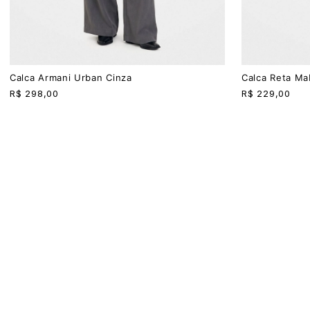
PP
P
M
G
PP
P
M
G
Calca Armani Urban Cinza
Calca Reta M
R$
298,00
R$
229,00