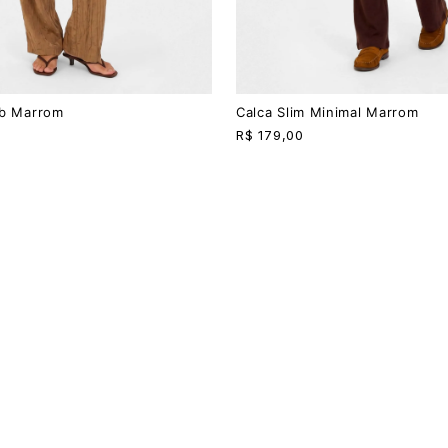
P
M
G
ab Marrom
Calca Slim Minimal Marrom
R$
179,00