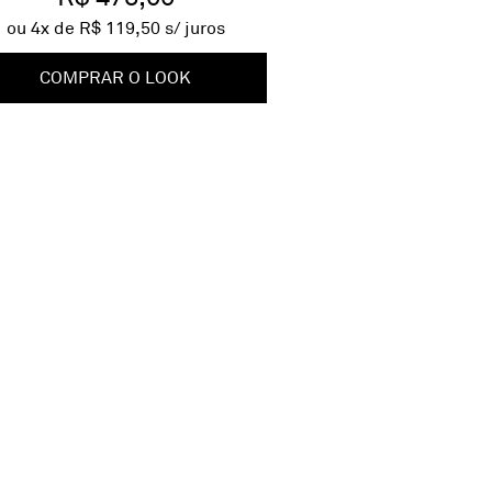
ou
4
x de
R$ 119,50
s/ juros
COMPRAR O LOOK