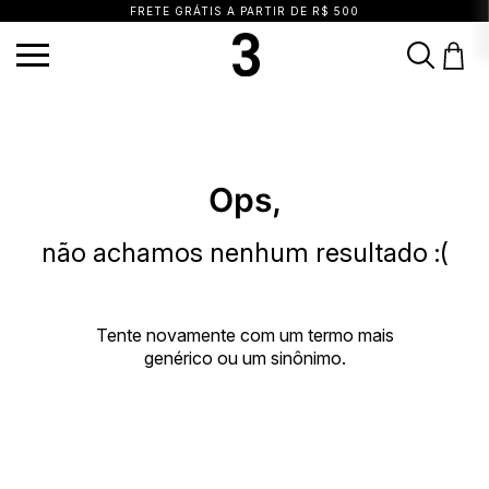
FRETE GRÁTIS A PARTIR DE R$ 500
TERMOS MAIS BUSCADOS
1
º
vestido
2
º
calça
3
º
blusa
4
º
saia
5
º
biquini
6
º
top
7
º
short
Ops,
8
º
camisa
9
º
vestido preto
10
º
vestidos
não achamos nenhum resultado :(
Tente novamente com um termo mais
genérico ou um sinônimo.