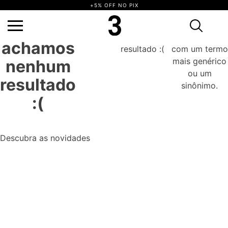
+5% OFF NO PIX
não achamos
Tente
Ops, não
Ops,
nenhum
novamente
achamos
resultado :(
com um termo
mais genérico
nenhum
ou um
resultado
sinônimo.
:(
Descubra as novidades