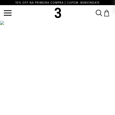
15% OFF NA PRIMEIRA COMPRA | CUPOM: BEMVINDA15
TERMOS MAIS BUSCADOS
1
º
vestido
2
º
calça
3
º
blusa
4
º
saia
5
º
biquini
6
º
top
7
º
short
8
º
camisa
9
º
vestido preto
10
º
vestidos