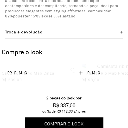
acabamento com barra dobrada adiciona um toque
contemporâneo e descomplicado, tornando a peça ideal para
produções elegantes com styling effortless. composição:
82%poliester 15%viscose 3%elastano
Troca e devolução
Compre o look
+
PP
P
M
G
P
M
G
Calca Boyfriend Mab Cinza
Camiseta Rib Mab Pret
R$
239,00
R$
98,00
2
peça
s
do look por
R$ 337,00
ou
3
x de
R$ 112,33
s/ juros
COMPRAR O LOOK