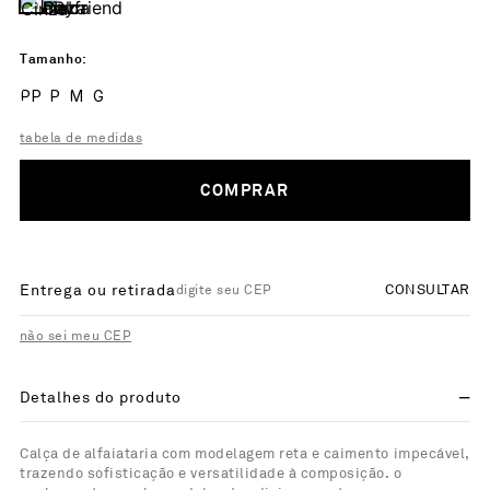
Tamanho
PP
P
M
G
tabela de medidas
COMPRAR
Entrega ou retirada
CONSULTAR
não sei meu CEP
Detalhes do produto
Calça de alfaiataria com modelagem reta e caimento impecável,
trazendo sofisticação e versatilidade à composição. o