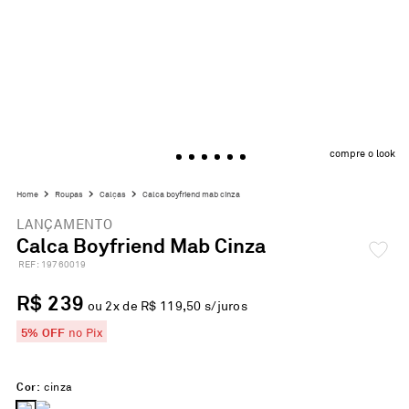
compre o look
roupas
calças
calca boyfriend mab cinza
LANÇAMENTO
Calca Boyfriend Mab Cinza
:
19760019
R$ 239
ou
2
x de
R$ 119,50
s/juros
5% OFF
no Pix
Cor:
cinza