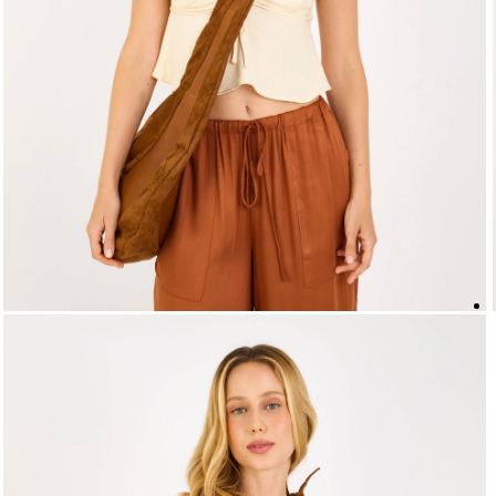
5
º
biquini
6
º
top
7
º
short
8
º
camisa
9
º
vestido preto
10
º
vestidos