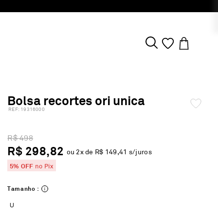
Bolsa recortes ori unica
:
19316000
R$ 498
R$ 298,82
ou
2
x de
R$ 149,41
s/juros
5% OFF
no Pix
Tamanho :
U