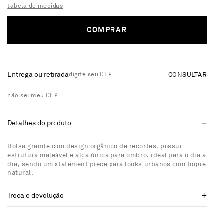
tabela de medidas
COMPRAR
Entrega ou retirada
CONSULTAR
não sei meu CEP
Detalhes do produto
Bolsa grande com design orgânico de recortes. possui
estrutura maleável e alça única para ombro. ideal para o dia a
dia, sendo um statement piece para looks urbanos com toque
natural.
Troca e devolução