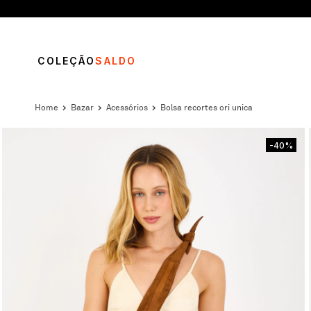
COLEÇÃO
SALDO
bazar
acessórios
bolsa recortes ori unica
-40%
TERMOS MAIS BUSCADOS
1
º
vestido
2
º
calça
3
º
blusa
4
º
saia