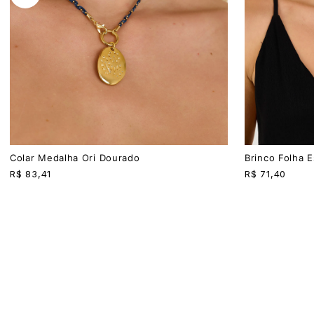
U
U
Colar Medalha Ori Dourado
Brinco Folha E
R$
83,41
R$
71,40