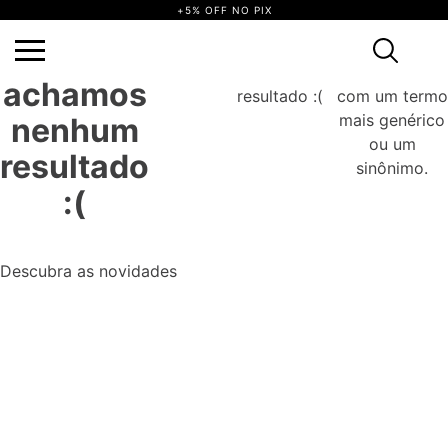
+5% OFF NO PIX
não achamos
Tente
Ops, não
Ops,
nenhum
novamente
achamos
resultado :(
com um termo
mais genérico
nenhum
ou um
resultado
sinônimo.
:(
Descubra as novidades