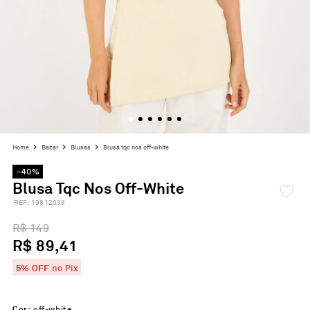
bazar
blusas
blusa tqc nos off-white
-40%
Blusa Tqc Nos Off-White
:
19812038
R$ 149
R$ 89,41
5% OFF
no Pix
Cor:
off-white