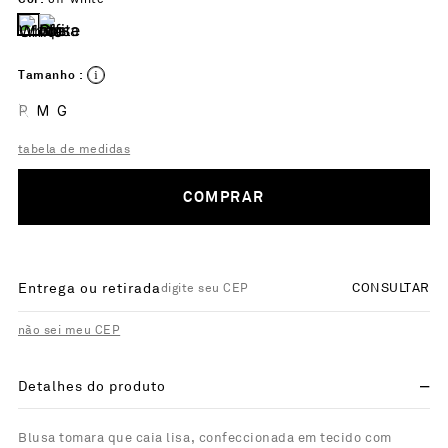
Tamanho :
P
M
G
tabela de medidas
COMPRAR
Entrega ou retirada
CONSULTAR
não sei meu CEP
Detalhes do produto
Blusa tomara que caia lisa, confeccionada em tecido com