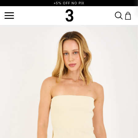
+5% OFF NO PIX
TERMOS MAIS BUSCADOS
1
º
vestido
2
º
calça
3
º
blusa
4
º
saia
5
º
top
6
º
biquini
7
º
short
8
º
camisa
9
º
vestido preto
10
º
vestidos