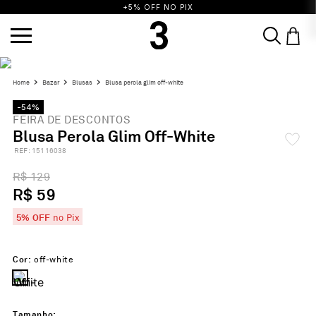
+5% OFF NO PIX
bazar
blusas
blusa perola glim off-white
-54%
FEIRA DE DESCONTOS
Blusa Perola Glim Off-White
:
15116038
R$ 129
R$ 59
5% OFF
no Pix
Cor:
off-white
Tamanho