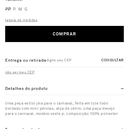
PP
P
M
G
tabela de medidas
COMPRAR
Entrega ou retirada
CONSULTAR
não sei meu CEP
Detalhes do produto
Uma peça estilo jóia para o carnaval, feita em tule todo
bordado com mini pérolas, alça de cetim. uma peça desejo
para o carnaval. modelo veste p. composição:100% poliester