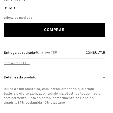
P
M
G
tabela de medidas
COMPRAR
Entrega ou retirada
CONSULTAR
não sei meu CEP
Detalhes do produto
Blusa de um ombro só, com lateral drapeada que criam
textura e efeito alongador. tecido maleável, de toque macio,
com caimento justo ao corpo. comprimento na linha do
quadril. 87% poliamida 13% elastano