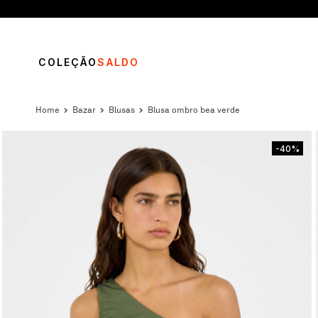
COLEÇÃO
SALDO
bazar
blusas
blusa ombro bea verde
-40%
TERMOS MAIS BUSCADOS
1
º
vestido
2
º
blusa
3
º
calça
4
º
saia