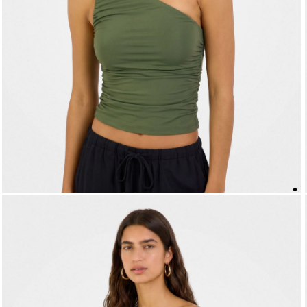
5
º
top
6
º
biquini
7
º
short
8
º
camisa
9
º
vestido preto
10
º
vestidos