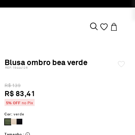
Blusa ombro bea verde
:
19444126
R$ 139
R$ 83,41
5% OFF
no Pix
Cor:
verde
Tamanho :