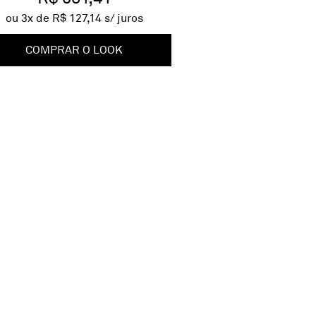
ou
3
x de
R$ 127,14
s/ juros
COMPRAR O LOOK