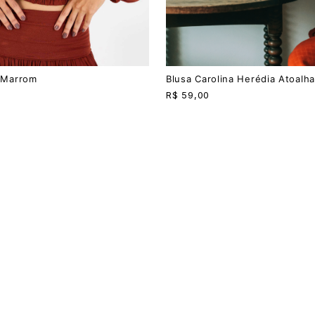
P
M
G
i Marrom
Blusa Carolina Herédia Atoalh
R$
59,00