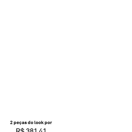
2
peça
s
do look por
R$ 381,41