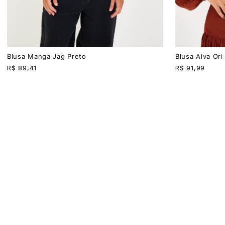
PP
P
M
G
P
M
G
Blusa Manga Jag Preto
Blusa Alva Or
R$
89,41
R$
91,99