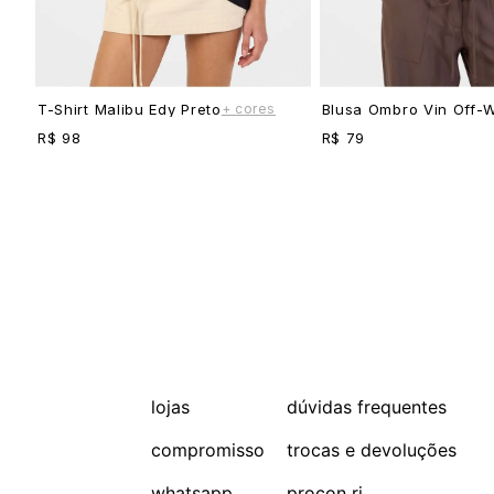
+ cores
T-Shirt Malibu Edy Preto
Blusa Ombro Vin Off-W
R$ 98
R$ 79
lojas
dúvidas frequentes
compromisso
trocas e devoluções
whatsapp
procon rj