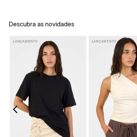
5
º
top
6
º
biquini
Descubra as novidades
7
º
short
8
º
camisa
LANÇAMENTO
LANÇAMENTO
9
º
vestido preto
10
º
vestidos