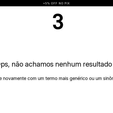
+5% OFF NO PIX
ps, não achamos nenhum resultado 
e novamente com um termo mais genérico ou um sinô