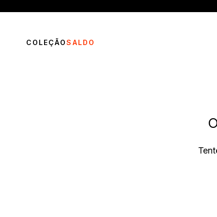
COLEÇÃO
SALDO
O
TERMOS MAIS BUSCADOS
Tent
1
º
vestido
2
º
blusa
3
º
calça
4
º
saia