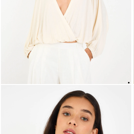
5
º
biquini
6
º
top
7
º
short
8
º
camisa
9
º
vestido preto
10
º
vestidos