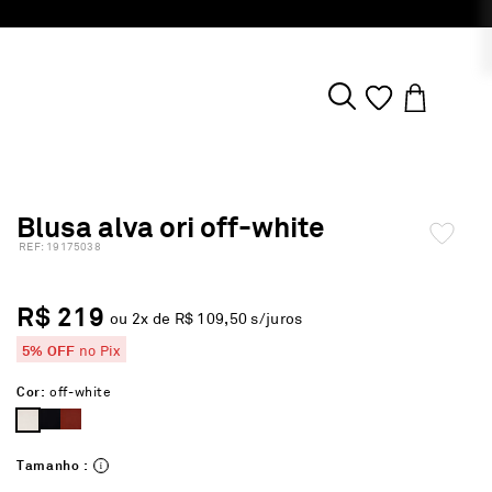
Blusa alva ori off-white
:
19175038
R$ 219
ou
2
x de
R$ 109,50
s/juros
5% OFF
no Pix
Cor:
off-white
Tamanho :