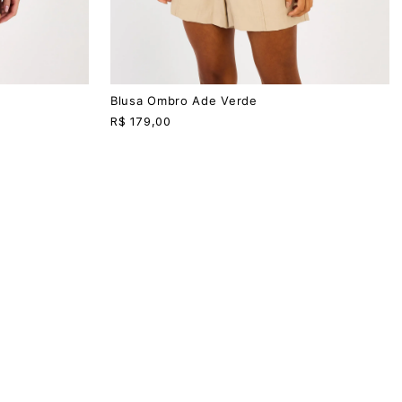
P
M
G
Blusa Ombro Ade Verde
R$
179,00