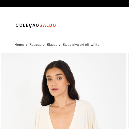
COLEÇÃO
SALDO
roupas
blusas
blusa alva ori off-white
TERMOS MAIS BUSCADOS
1
º
vestido
2
º
calça
3
º
blusa
4
º
saia