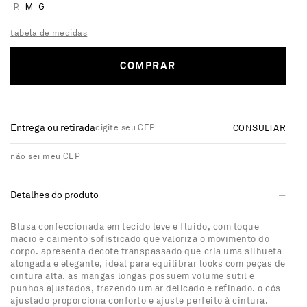
P
M
G
tabela de medidas
COMPRAR
Entrega ou retirada
CONSULTAR
não sei meu CEP
Detalhes do produto
Blusa confeccionada em tecido leve e fluido, com toque
macio e caimento sofisticado que valoriza o movimento do
corpo. apresenta decote transpassado que cria uma silhueta
alongada e elegante, ideal para equilibrar looks com peças de
cintura alta. as mangas longas possuem volume sutil e
punhos ajustados, trazendo um ar delicado e refinado. o cós
ajustado proporciona conforto e ajuste perfeito à cintura.