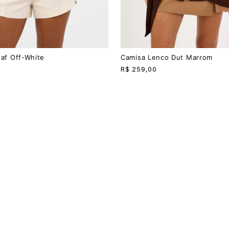
PP
P
M
G
Jaf Off-White
Camisa Lenco Dut Marrom
R$
259,00