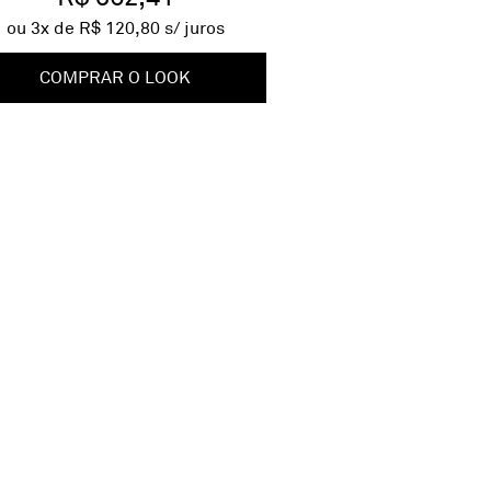
ou
3
x de
R$ 120,80
s/ juros
COMPRAR O LOOK