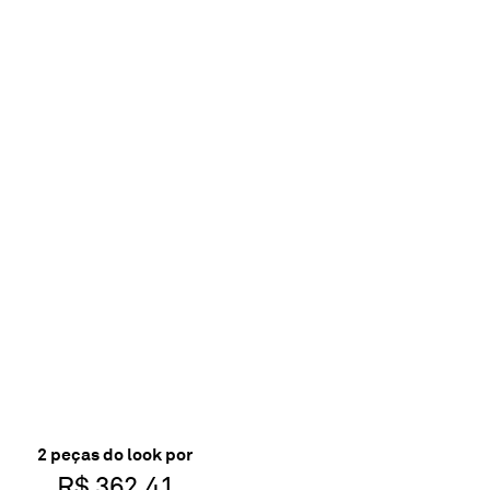
2
peça
s
do look por
R$ 362,41