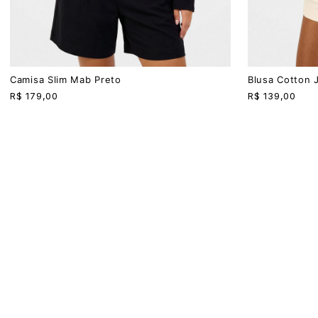
PP
P
M
G
PP
P
M
G
Camisa Slim Mab Preto
Blusa Cotton 
R$
179,00
R$
139,00